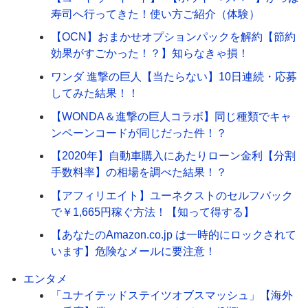
寿司へ行ってきた！使い方ご紹介（体験）
【OCN】おまかせオプションパックを解約【節約
効果がすごかった！？】知らなきゃ損！
ワンダ 進撃の巨人【当たらない】10日連続・応募
してみた結果！！
【WONDA＆進撃の巨人コラボ】同じ種類でキャ
ンペーンコードが同じだった件！？
【2020年】自動車購入にあたりローン金利【分割
手数料率】の相場を調べた結果！？
【アフィリエイト】ユーネクストのセルフバック
で￥1,665円稼ぐ方法！【知って得する】
【あなたのAmazon.co.jp は一時的にロックされて
います】危険なメールに要注意！
エンタメ
「ユナイテッドステイツオブスマッシュ」【海外