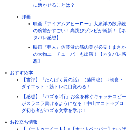
に活かせることは？
邦画
映画『アイアムアヒーロー』大泉洋の散弾銃
の腕前がすごい！高跳びゾンビが斬新！【ネ
タバレ感想】
映画『亜人』佐藤健の筋肉美が必見！まさか
の大物ユーチューバーも出演！【ネタバレ感
想】
おすすめ本
【書評】『たんぱく質の話』（藤田聡）⇒朝食・
ダイエット・筋トレに目覚める！
【感想】『バズる1行』お金を稼ぐキャッチコピー
がスラスラ書けるようになる！中山マコト⇒ブロ
グ初心者がバズる文章を学ぶ！
お役立ち情報
【ゴートゥーイート】×【ホットペッパー】かっぱ