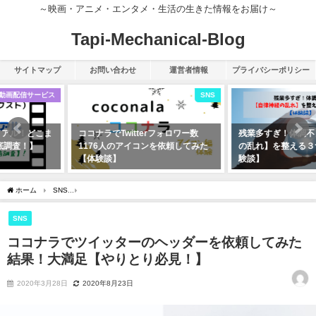
～映画・アニメ・エンタメ・生活の生きた情報をお届け～
Tapi-Mechanical-Blog
サイトマップ
お問い合わせ
運営者情報
プライバシーポリシー
SNS
雑ブログ
ココナラでTwitterフォロワー数
残業多すぎ！体調不良【自律神経
1176人のアイコンを依頼してみた
の乱れ】を整える３つの方法【体
【体験談】
験談】
2020年3月28日
2020年3月7日
ホーム
SNS
ココナラでツイッターのヘッダーを依頼してみた結果！大満足【やりと
SNS
ココナラでツイッターのヘッダーを依頼してみた
結果！大満足【やりとり必見！】
2020年3月28日
2020年8月23日