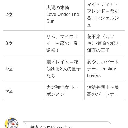
マイ・ディア・
太陽の末裔
フレンド～恋す
2位
Love Under The
るコンシェルジ
Sun
ュ
サム、マイウェ
花不棄〈カフ
3位
イ ～恋の一発
キ〉‐運命の姫と
逆転！
仮面の王子
麗＜レイ＞～花
あやしいパート
4位
萌ゆる8人の皇子
ナー～Destiny
たち
Lovers
力の強い女 ト・
無法弁護士〜最
5位
ボンスン
高のパートナー
韓流ドラマがいっぱい♪