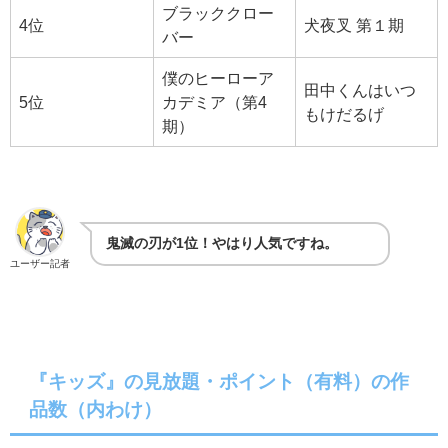
ブラッククロー
4位
犬夜叉 第１期
バー
僕のヒーローア
田中くんはいつ
5位
カデミア（第4
もけだるげ
期）
鬼滅の刃が1位！やはり人気ですね。
ユーザー記者
『キッズ』の見放題・ポイント（有料）の作
品数（内わけ）