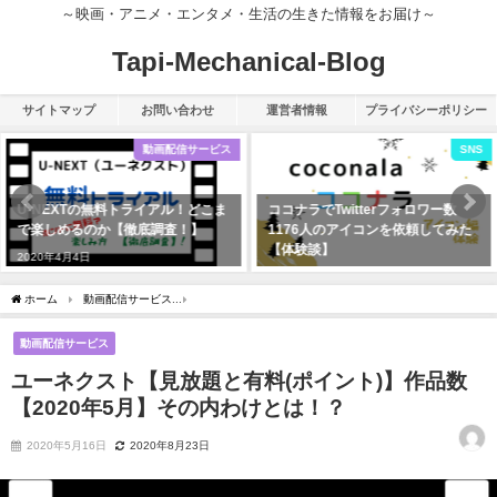
～映画・アニメ・エンタメ・生活の生きた情報をお届け～
Tapi-Mechanical-Blog
サイトマップ
お問い合わせ
運営者情報
プライバシーポリシー
SNS
動画配信サービス
ココナラでTwitterフォロワー数
U-NEXT無料トライアル！今すぐ視
1176人のアイコンを依頼してみた
聴できる【5分で簡単な登録方法】
【体験談】
紹介
2020年3月28日
2020年4月18日
ホーム
動画配信サービス
ユーネクスト【見放題と有料(ポイント)】作品数【2020年
動画配信サービス
ユーネクスト【見放題と有料(ポイント)】作品数
【2020年5月】その内わけとは！？
2020年5月16日
2020年8月23日