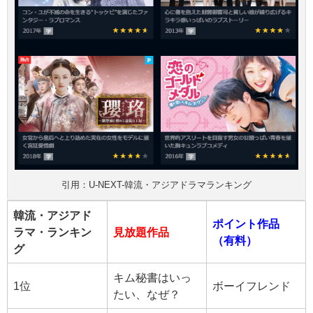
引用：U-NEXT-韓流・アジアドラマランキング
韓流・アジアド
ポイント作品
ラマ・ランキン
見放題作品
（有料）
グ
キム秘書はいっ
1位
ボーイフレンド
たい、なぜ？