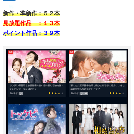
料
新作・準新作：５２
本
見放題作品 ：１３本
ポイント作品：３９本