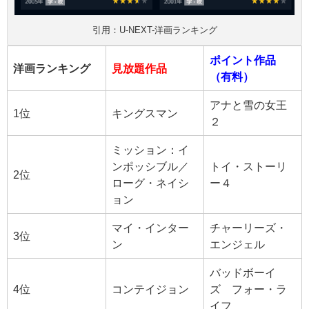
引用：U-NEXT-洋画ランキング
ポイント作品
洋画ランキング
見放題作品
（有料）
アナと雪の女王
1位
キングスマン
２
ミッション：イ
ンポッシブル／
トイ・ストーリ
2位
ローグ・ネイシ
ー４
ョン
マイ・インター
チャーリーズ・
3位
ン
エンジェル
バッドボーイ
4位
コンテイジョン
ズ フォー・ラ
イフ