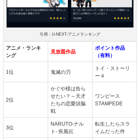
引用：U-NEXT-アニメランキング
アニメ・ランキ
ポイント作品
見放題作品
ング
（有料）
トイ・ストーリ
1位
鬼滅の刃
ー４
かぐや様は告ら
せたい？～天才
ワンピース
2位
たちの恋愛頭脳
STAMPEDE
戦
NARUTO-ナル
転生したらスラ
3位
ト- 疾風伝
イムだった件