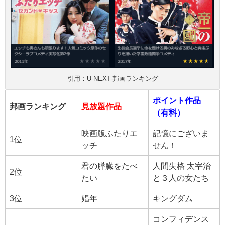
引用：U-NEXT-邦画ランキング
ポイント作品
邦画ランキング
見放題作品
（有料）
映画版ふたりエ
記憶にございま
1位
ッチ
せん！
君の膵臓をたべ
人間失格 太宰治
2位
たい
と３人の女たち
3位
娼年
キングダム
コンフィデンス