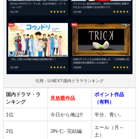
引用：U-NEXT-国内ドラマランキング
国内ドラマ・ラ
ポイント作品
見放題作品
ンキング
（有料）
1位
今日から俺は!!
半分、青い。
エール（月～
2位
JIN-仁- 完結編
土）